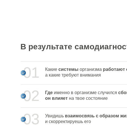
В результате самодиагнос
01
Какие
системы
организма
работают 
а какие требуют внимания
02
Где
именно в организме случился
сб
он влияет
на твое состояние
03
Увидишь
взаимосвязь с образом жи
и скорректируешь его