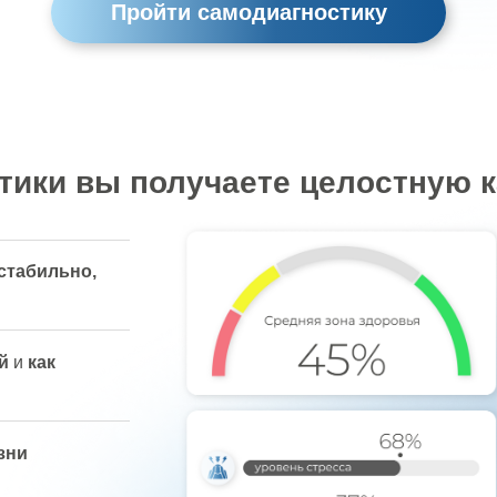
Пройти самодиагностику
тики вы получаете целостную к
стабильно,
ой
и
как
зни