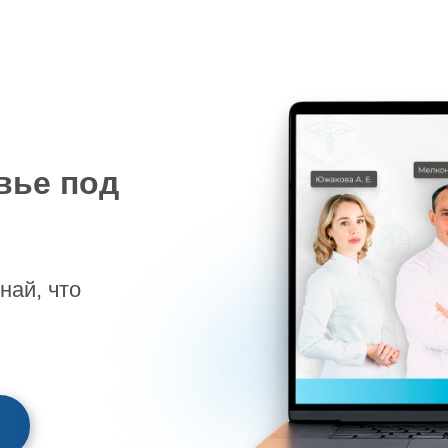
вье под
най, что