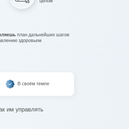
целом
вляешь
план дальнейших шагов
авлению здоровьем
В своём темпе
ак им управлять