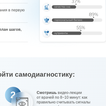
ания в первую
план шагов,
ойти самодиагностику:
2
Смотришь
видео-лекции
от врачей по 8−10 минут: как
правильно считывать сигналы