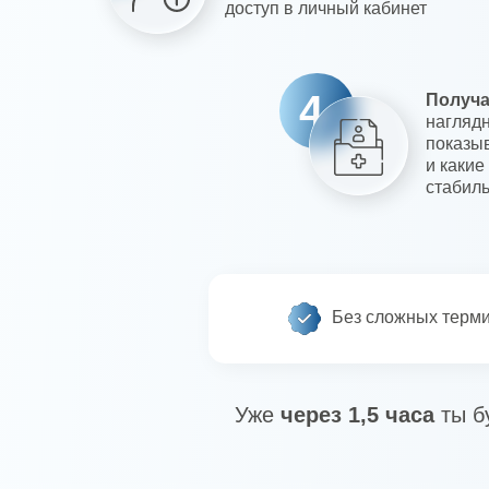
доступ в личный кабинет
4
Получ
наглядн
показыв
и какие
стабил
Без сложных терм
Уже
через 1,5 часа
ты б