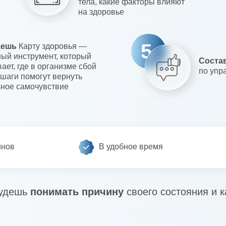
тела, какие факторы влияют
на здоровье
5
аешь
Карту здоровья —
ый инструмент, который
Соста
ает, где в организме сбой
по упр
 шаги помогут вернуть
ьное самочувствие
инов
В удобное время
удешь
понимать причину
своего состояния и к